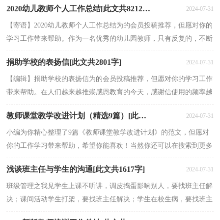
2020幼儿教师个人工作总结[此文共8212字]
2024-07-31
【寄语】2020幼儿教师个人工作总结为的会员投稿推荐，但愿对你的
学习工作带来帮助。作为一名优秀的幼儿园教师，只有反复的，不断
地学习进取，才能更加进步。在这一个学期里，为了让自...
捐助学校的表扬信[此文共2801字]
2024-07-31
【编辑】捐助学校的表扬信为的会员投稿推荐，但愿对你的学习工作
带来帮助。在人们越来越推崇感恩教育的今天，感谢信使用的频率越
来越高，在写作上，感谢信有一定的书写规范。那么感...
教师课堂教学改进计划（精选9篇）[此文共8212字]
2024-07-31
小编为你精心整理了9篇《教师课堂教学改进计划》的范文，但愿对
你的工作学习带来帮助，希望你能喜欢！当然你还可以在搜索到更多
与《教师课堂教学改进计划》相关的范文。篇一：教师...
浅谈班主任与学生的沟通[此文共1617字]
2024-07-31
班级管理之我见学生上课不听讲，调皮捣蛋影响别人，要找班主任解
决；课间活动学生打架，要找班主任解决；学生在校生病，要找班主
任……唉，官不大要管的事可真不少呀。我现在担任六年级的...