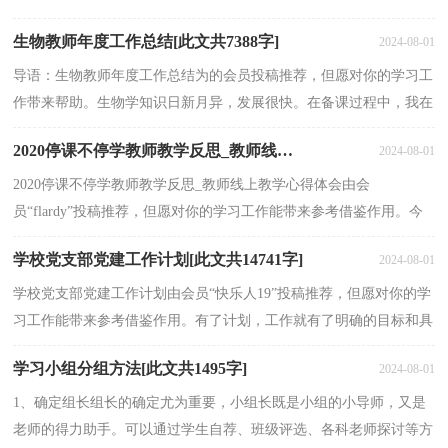
间，严格按照《县教育局关于暑期学习活动的安排...
生物教师年度工作总结[此文共7388字]
2024-08-01
导语：生物教师年度工作总结为的会员投稿推荐，但愿对你的学习工
作带来帮助。生物学知识日新月异，发展很快。在备课过程中，我在
熟悉教材的基础上，不断查查阅资料，不断更新教学理念，并...
2020停课不停学教师教学反思_教师线上教学心得体会[此文共6484字]
2024-08-01
2020停课不停学教师教学反思_教师线上教学心得体会由会
员“flardy”投稿推荐，但愿对你的学习工作能带来参考借鉴作用。今
年的春节，我们过的并不安逸。由于疫情的爆发，学校推迟...
学校党支部党建工作计划[此文共14741字]
2024-08-01
学校党支部党建工作计划由会员“快乐人19”投稿推荐，但愿对你的学
习工作能带来参考借鉴作用。有了计划，工作就有了明确的目标和具
体的步骤，就可以协调大家的行动，增强工作的主动...
学习小组分组方法[此文共1495字]
2024-08-01
1、确定组长组长的确定尤为重要，小组长既是小组的小导师，又是
老师的得力助手。可以通过学生自荐、班级评选、各科老师探讨等方