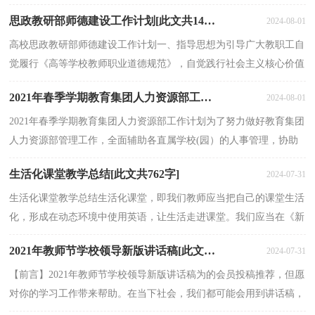
式来确定。选择责任心强、有热情、组织协调管理...
思政教研部师德建设工作计划[此文共1469字]
2024-08-01
高校思政教研部师德建设工作计划一、指导思想为引导广大教职工自
觉履行《高等学校教师职业道德规范》，自觉践行社会主义核心价值
体系，弘扬高尚师德，切实加强教师队伍建设，全面提...
2021年春季学期教育集团人力资源部工作计划[此文共848字]
2024-08-01
2021年春季学期教育集团人力资源部工作计划为了努力做好教育集团
人力资源部管理工作，全面辅助各直属学校(园）的人事管理，协助
处理人事纠纷、规范集团教职人员入职、离职、超龄...
生活化课堂教学总结[此文共762字]
2024-07-31
生活化课堂教学总结生活化课堂，即我们教师应当把自己的课堂生活
化，形成在动态环境中使用英语，让生活走进课堂。我们应当在《新
课标》的指导下，努力创设生动和真实的语言环境，让学...
2021年教师节学校领导新版讲话稿[此文共6377字]
2024-07-31
【前言】2021年教师节学校领导新版讲话稿为的会员投稿推荐，但愿
对你的学习工作带来帮助。在当下社会，我们都可能会用到讲话稿，
讲话稿是应用写作研究的重要文体之一。怎么写讲话...