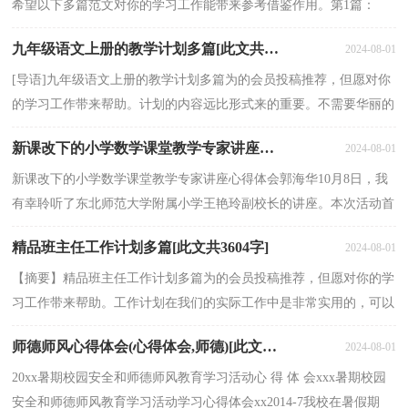
希望以下多篇范文对你的学习工作能带来参考借鉴作用。第1篇：
《家》第一课时教学设计本文是的网友推荐，并由本站编辑...
九年级语文上册的教学计划多篇[此文共4969字]
2024-08-01
[导语]九年级语文上册的教学计划多篇为的会员投稿推荐，但愿对你
的学习工作带来帮助。计划的内容远比形式来的重要。不需要华丽的
词藻，简单、清楚、可操作是工作计划要达到的基...
新课改下的小学数学课堂教学专家讲座心得体会[此文共1508字]
2024-08-01
新课改下的小学数学课堂教学专家讲座心得体会郭海华10月8日，我
有幸聆听了东北师范大学附属小学王艳玲副校长的讲座。本次活动首
先观看了王校长的一节录像课，然后王校长结合这...
精品班主任工作计划多篇[此文共3604字]
2024-08-01
【摘要】精品班主任工作计划多篇为的会员投稿推荐，但愿对你的学
习工作带来帮助。工作计划在我们的实际工作中是非常实用的，可以
让我们能够认真的去思考自己的岗位工作。下面给...
师德师风心得体会(心得体会,师德)[此文共6683字]
2024-08-01
20xx暑期校园安全和师德师风教育学习活动心 得 体 会xxx暑期校园
安全和师德师风教育学习活动学习心得体会xx2014-7我校在暑假期