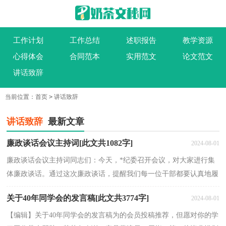
工作计划
工作总结
述职报告
教学资源
心得体会
合同范本
实用范文
论文范文
讲话致辞
当前位置：
首页
>
讲话致辞
讲话致辞
最新文章
廉政谈话会议主持词[此文共1082字]
2024-08-01
廉政谈话会议主持词同志们：今天，*纪委召开会议，对大家进行集
体廉政谈话。通过这次廉政谈话，提醒我们每一位干部都要认真地履
行好党风廉政建设责任制，不断增强廉洁从政意识，提高拒...
关于40年同学会的发言稿[此文共3774字]
2024-08-01
【编辑】关于40年同学会的发言稿为的会员投稿推荐，但愿对你的学