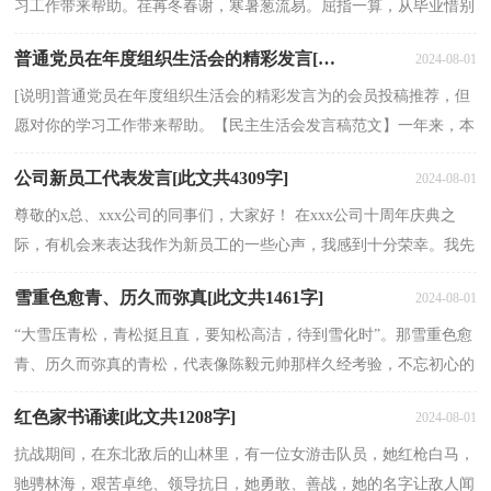
习工作带来帮助。荏苒冬春谢，寒暑葱流易。屈指一算，从毕业惜别
到现在，四十年弹指一挥间!下面是小编给大家整理的...
普通党员在年度组织生活会的精彩发言[此文共11317字]
2024-08-01
[说明]普通党员在年度组织生活会的精彩发言为的会员投稿推荐，但
愿对你的学习工作带来帮助。【民主生活会发言稿范文】一年来，本
人自觉把学习习近平新时代中国特色社会主义思想...
公司新员工代表发言[此文共4309字]
2024-08-01
尊敬的x总、xxx公司的同事们，大家好！ 在xxx公司十周年庆典之
际，有机会来表达我作为新员工的一些心声，我感到十分荣幸。我先
作个自我介绍：我叫xxx，担任的职务是生产主管。 几个月前...
雪重色愈青、历久而弥真[此文共1461字]
2024-08-01
“大雪压青松，青松挺且直，要知松高洁，待到雪化时”。那雪重色愈
青、历久而弥真的青松，代表像陈毅元帅那样久经考验，不忘初心的
老一辈共产党人！读这首诗，总让人想起陈毅元帅的形象，刚...
红色家书诵读[此文共1208字]
2024-08-01
抗战期间，在东北敌后的山林里，有一位女游击队员，她红枪白马，
驰骋林海，艰苦卓绝、领导抗日，她勇敢、善战，她的名字让敌人闻