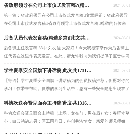
省政府领导在公司上市仪式发言稿?(精选多篇)[此文共4760字]
2024-08-01
第一篇：省政府领导在公司上市仪式发言稿文章标题：省政府领导
在公司上市仪式发言稿省政府领导上市仪式发言稿尊敬的各位来
宾，女士们，先生们：大家早上好。非常荣幸受邀参...
后备队员代表发言稿(精选多篇)[此文共3567字]
2024-08-01
后备班主任发言稿 33中 刘羽佳 大家好！今天我很荣幸作为后备班主
任代表在这里作表态发言。在此，请允许我向为我们提供了宝贵学习
机会的校领导们表示衷心的感谢，向在未来工作中...
学生夏季安全国旗下讲话稿[此文共1731字]
2024-08-01
【寄语】学生夏季安全国旗下讲话稿为的会员投稿推荐，但愿对你的
学习工作带来帮助。夏季的学习生活中，总有一些安全隐患出现在了
我们身边，下面是小编给大家整理的学生夏季安全国...
科协欢送会暨见面会主持稿[此文共1316字]
2024-08-01
科协欢送会暨见面会主持稿（上场，女在前，男在后）女：春晖寸草
心，白云鸿鹄志男：医工同舟日，科创共济情女：亲爱的师兄师姐
们，男，以及在场的各位同学们，大家——合：下午好（鼓掌）女：