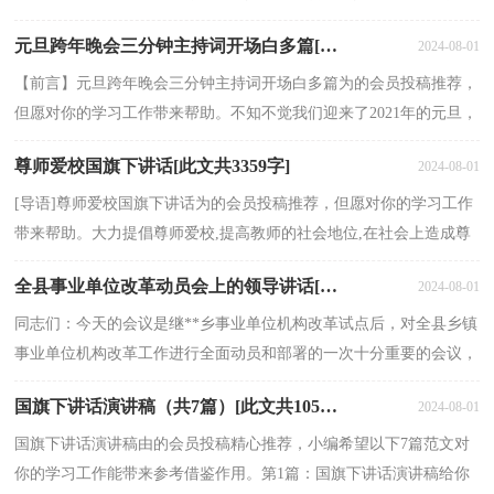
风丧胆。但是在1935年的一个冬天，在突出敌人重围的时候，她不...
元旦跨年晚会三分钟主持词开场白多篇[此文共5549字]
2024-08-01
【前言】元旦跨年晚会三分钟主持词开场白多篇为的会员投稿推荐，
但愿对你的学习工作带来帮助。不知不觉我们迎来了2021年的元旦，
元旦的开始标志着我们即将进入新的一年。那么你...
尊师爱校国旗下讲话[此文共3359字]
2024-08-01
[导语]尊师爱校国旗下讲话为的会员投稿推荐，但愿对你的学习工作
带来帮助。大力提倡尊师爱校,提高教师的社会地位,在社会上造成尊
师爱校的新风。以尊师爱校为主题做一个国旗下...
全县事业单位改革动员会上的领导讲话[此文共26634字]
2024-08-01
同志们：今天的会议是继**乡事业单位机构改革试点后，对全县乡镇
事业单位机构改革工作进行全面动员和部署的一次十分重要的会议，
这次会议标志着我县乡镇事业单位改革序幕全面拉...
国旗下讲话演讲稿（共7篇）[此文共10543字]
2024-08-01
国旗下讲话演讲稿由的会员投稿精心推荐，小编希望以下7篇范文对
你的学习工作能带来参考借鉴作用。第1篇：国旗下讲话演讲稿给你