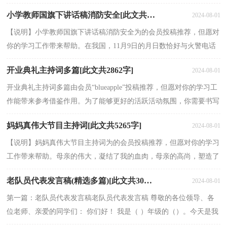
一篇国旗下讲话演讲稿的写作范例，你可以参考它的格...
小学教师国旗下讲话稿消防安全[此文共4234字]
2024-08-01
【说明】小学教师国旗下讲话稿消防安全为的会员投稿推荐，但愿对
你的学习工作带来帮助。在我国，11月9日的月日数恰好与火警电话
号码119相同，而且这一天前后，正值风干物燥、火灾多...
开业典礼主持词多篇[此文共2862字]
2024-08-01
开业典礼主持词多篇由会员“blueapple”投稿推荐，但愿对你的学习工
作能带来参考借鉴作用。为了能够更好的活跃活动氛围，你需要书写
一份别出心裁的主持词。接下来小编为大家整...
妈妈真伟大节目主持词[此文共5265字]
2024-08-01
【说明】妈妈真伟大节目主持词为的会员投稿推荐，但愿对你的学习
工作带来帮助。母亲的伟大，凝结了我的血肉，母亲的高尚，塑造了
我的灵魂，母亲的一生，是壮美的爱的航行!下面是小编为...
老队员代表发言稿(精选多篇)[此文共3070字]
2024-08-01
第一篇：老队员代表发言稿老队员代表发言稿 尊敬的各位领导、各
位老师、亲爱的同学们： 你们好！ 我是（ ）年级的（）。今天是我
们义丰小学所有少先队员难忘的日子，因为我们在这里隆重的举...