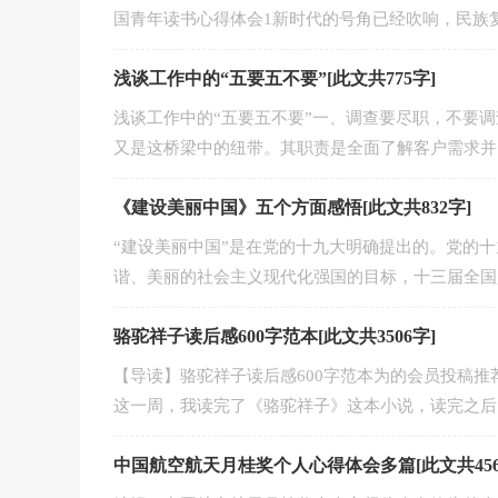
国青年读书心得体会1新时代的号角已经吹响，民族复兴
浅谈工作中的“五要五不要”[此文共775字]
浅谈工作中的“五要五不要”一、调查要尽职，不要
又是这桥梁中的纽带。其职责是全面了解客户需求并向
《建设美丽中国》五个方面感悟[此文共832字]
“建设美丽中国”是在党的十九大明确提出的。党的
谐、美丽的社会主义现代化强国的目标，十三届全国人
骆驼祥子读后感600字范本[此文共3506字]
【导读】骆驼祥子读后感600字范本为的会员投稿推
这一周，我读完了《骆驼祥子》这本小说，读完之后内
中国航空航天月桂奖个人心得体会多篇[此文共456