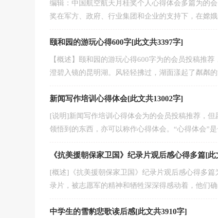
编辑：中国航空航天月桂奖个人心得体会多篇为的会
奖在军方、政府、行业集团和企业的支持下，在嫦娥基
颐和园的游玩心得600字[此文共3397字]
【概述】颐和园的游玩心得600字为的会员投稿推
澄碧入镜的昆明湖。风轻轻拂过，湖面漾起了粼粼的波
新闻写作培训心得体会[此文共13002字]
[说明]新闻写作培训心得体会为的会员投稿推荐，
领悟到的东西，亦可以称作心得体会。“心得体会”是一
《抗美援朝保家卫国》纪录片观后感心得多篇[此文共
[概述]《抗美援朝保家卫国》纪录片观后感心得多
录片，被志愿军的精神和牺牲深深得感动着，他们确实
中学生的雪豹悲歌读后感[此文共3910字]