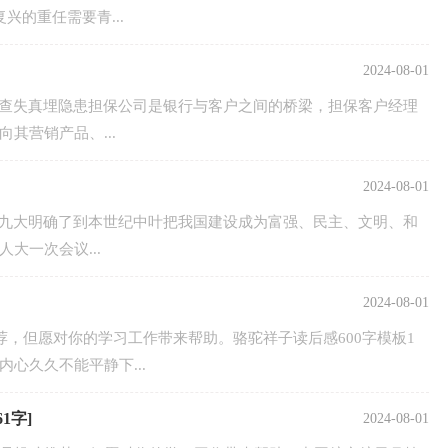
的重任需要青...
2024-08-01
调查失真埋隐患担保公司是银行与客户之间的桥梁，担保客户经理
其营销产品、...
2024-08-01
十九大明确了到本世纪中叶把我国建设成为富强、民主、文明、和
大一次会议...
2024-08-01
荐，但愿对你的学习工作带来帮助。骆驼祥子读后感600字模板1
心久久不能平静下...
1字]
2024-08-01