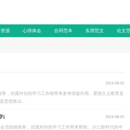
学资源
心得体会
合同范本
实用范文
论文
2024-08-01
”投稿推荐，但愿对你的学习工作能带来参考借鉴作用。爱国主义教育是
思想政治...
字]
2024-08-01
的会员投稿推荐，但愿对你的学习工作带来帮助。2022新时代的中