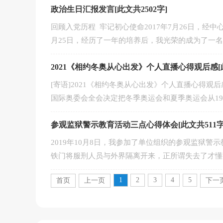
政治生日汇报发言[此文共2502字]
回顾入党历程 牢记初心使命2017年7月26日，经
月25日，经历了一年的培养后，我光荣的成为了一名中
2021《相约冬奥从心出发》个人直播心得观后感[此
[寄语]2021《相约冬奥从心出发》个人直播心得观
国际奥委会全会决定把冬季奥运会和夏季奥运会从199
参观监狱警示教育活动三点心得体会[此文共511字
2019年10月8日，我参加了单位组织的参观监狱
铁门将服刑人员与外界隔离开来，正所谓失去了才懂得
1
2
3
4
5
首页
上一页
下一