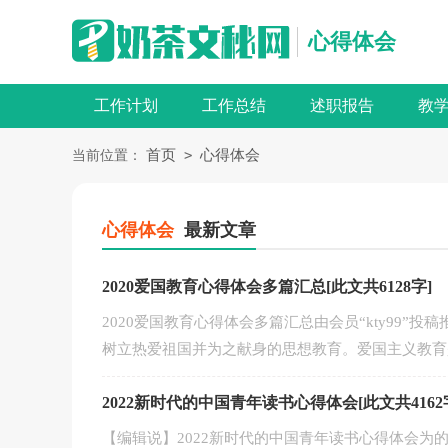
心得体会
工作计划
工作总结
述职报告
教
首页
>
心得体会
当前位置：
心得体会
最新文章
2020爱国教育心得体会多篇汇总[此文共6128字]
2020爱国教育心得体会多篇汇总由会员“kty99
树立热爱祖国并为之献身的思想教育。爱国主义教育是
2022新时代的中国青年读书心得体会[此文共4162
【编辑说】2022新时代的中国青年读书心得体会为