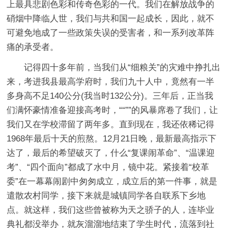
上最具悲剧色彩和传奇色彩的一代。我们在解放战争的
硝烟中降临人世，我们与共和国一起成长，因此，就不
可避免地成了一些政策失误的受害者，和一系列改革阵
痛的承受者。
记得四十多年前，当我们从“细粮关”的灾难中挣扎出
来，考进我县最高学府时，我们九十人中，竟然有一半
多身高不足140公分(我当时132公分)。三年后，正当我
们满怀豪情准备迎接高考时，““””的风暴席卷了我们，让
我们又在学校滞留了两年多。直到现在，我还依稀记得
1968年最后十天的煎熬。12月21日晚，最新最高指示下
达了，最后的希望破灭了，什么“复课闹革命”、“温课迎
考”、“四个面向”都成了水中月，镜中花。紧接着“校革
委”在一幕幕闹剧中匆匆成立，成立后的第一件事，就是
遣散农村同学，接下来就是城镇同学各自联系下乡地
点。就这样，我们这些曾被称为天之骄子的人，连毕业
典礼都没举办，就灰溜溜地结束了学生时代，流落到社