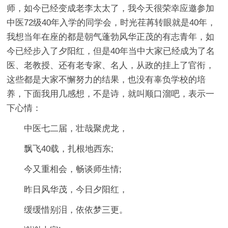
师，如今已经变成老李太太了，我今天很荣幸应邀参加
中医72级40年入学的同学会，时光荏苒转眼就是40年，
我想当年在座的都是朝气蓬勃风华正茂的有志青年，如
今已经步入了夕阳红，但是40年当中大家已经成为了名
医、老教授、还有老专家、名人，从政的挂上了官衔，
这些都是大家不懈努力的结果，也没有辜负学校的培
养，下面我用几感想，不是诗，就叫顺口溜吧，表示一
下心情：
中医七二届，壮哉聚虎龙，
飘飞40载，扎根地西东;
今又重相会，畅谈师生情;
昨日风华茂，今日夕阳红，
缓缓惜别泪，依依梦三更。