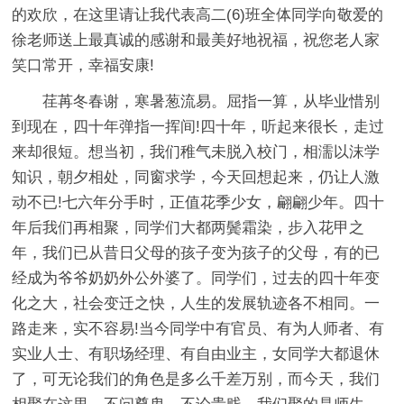
的欢欣，在这里请让我代表高二(6)班全体同学向敬爱的
徐老师送上最真诚的感谢和最美好地祝福，祝您老人家
笑口常开，幸福安康!
荏苒冬春谢，寒暑葱流易。屈指一算，从毕业惜别
到现在，四十年弹指一挥间!四十年，听起来很长，走过
来却很短。想当初，我们稚气未脱入校门，相濡以沫学
知识，朝夕相处，同窗求学，今天回想起来，仍让人激
动不已!七六年分手时，正值花季少女，翩翩少年。四十
年后我们再相聚，同学们大都两鬓霜染，步入花甲之
年，我们已从昔日父母的孩子变为孩子的父母，有的已
经成为爷爷奶奶外公外婆了。同学们，过去的四十年变
化之大，社会变迁之快，人生的发展轨迹各不相同。一
路走来，实不容易!当今同学中有官员、有为人师者、有
实业人士、有职场经理、有自由业主，女同学大都退休
了，可无论我们的角色是多么千差万别，而今天，我们