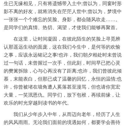
生已无缘相见，只有将遗憾带入土中;曾以为，同窗时形
影不离的好友，就将消失在茫茫人世中;曾以为，梦境中
一张张一个个难忘的笑脸、身影，都会随风吹走……。
是同学们的真情、热切、渴望，才使我们能够再聚首。
在这里，让时间凝固，在彼此陌生的笑脸上寻觅辨
认那遥远生动的面庞，这在我们今生中，是何等的欢愉
之事，应该永远铭记之事!也许，我们朝夕相处时未曾说
过一句话，未曾握过一次手，但此刻，时间早已把心灵
的樊篱拆除，心与心再没有了距离;也许，我们曾彼此倾
慕，末能表白，但那已成了温馨的回忆，永恒的温情;也
许，你曾被堵在墙角遭人奚落甚至漫骂，但也请你宽宏
大量，一笑泯恩仇。同学们，放下包袱，再续前缘，让
欢乐的时光穿越到读书的年代。
我们从少年步入中年，从而迈向老年，经历了人生
的风风雨雨。无论我们面前的境遇如何，都要学会善待