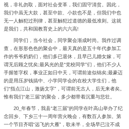
视，非礼勿取，面对社会变革，我们固守清贫。因此，
我们中虽无大款，甚至中款、小款也不是，但我们中也
无一人触犯过刑律，甚至触犯过道德的最低准则。这就
是我们，共和国教育史上的六六高!
同学们，当今社会，同学聚会渐成时尚。我作过调
查，在形形色色的聚会中，最天真的是五十年代参加工
作的爷爷奶奶们，他们多已退休，且早已儿婚女嫁，可
谓无后顾之忧矣;最风光的是“党校同学”们，他们不少人
手握签字权，事业正如日中天，可谓前途似锦矣;最豪迈
的是用压岁钱搞中、小学同学会的在校大学生们，他
们“指点江山，激扬文字”，可谓前无古人，后无来者矣。
惟有我们“老三届”的聚会，多少都带着沉重与悲壮。
20_年春节，我县“老三届”的同学在叶高山举办了纪
念回乡、下乡三十一周年营火晚会，有数百人参加。第
一个节目齐唱“远飞的大雁”，歌未半，全场早已泣不成