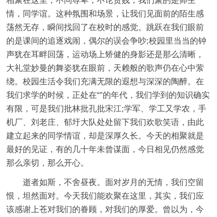
相聚在这里，不问尊卑，不论贵贱，我们聚的是师生
情，同学谊。这种氛围和场景，让我们见面前的陌生感
荡然无存，瞬间找回了在校时的感觉。跳跃在我们眼前
的是课间的追逐戏闹，偶尔的误会争吵;校园里当当的钟
声犹在耳畔回荡，运动场上矫健的身影还是那么清晰，
大礼堂妙曼的舞姿犹在眼前，天赖般的歌声仍在心中萦
绕。校园生活令我们充满无限的遐想与深深的陶醉。在
我们求学的时候，正处在“”的年代，我们学到的知识确实
有限，可是我们批林批孔批宋江;学军、学工又学农，手
机厂、刘老庄、郁圩大队处处留下我们欢歌笑语，由此
建立起来的同学情谊，却是深厚久长。今天的相聚就是
最好的见证，有的几十年未曾谋面，今日相见仍然感觉
那么亲切，那么开心。
逝者如斯，不舍昼夜。面对岁月的无情，我们空留
恨，坦然面对。今天我们能欢聚在这里，其实，我们应
该感谢上苍对我们的眷顾，对我们的厚爱。曾以为，今