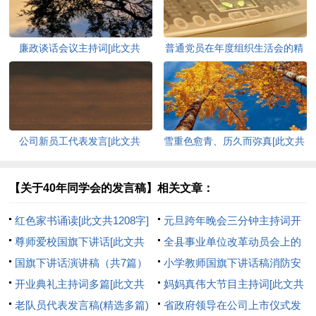
廉政谈话会议主持词[此文共
普通党员在年度组织生活会的精
1082字]
彩发言[此文共11317字]
公司新员工代表发言[此文共
雪重色愈青、历久而弥真[此文共
4309字]
1461字]
【关于40年同学会的发言稿】相关文章：
红色家书诵读[此文共1208字]
元旦跨年晚会三分钟主持词开
尊师爱校国旗下讲话[此文共
场白多篇[此文共5549字]
全县事业单位改革动员会上的
3359字]
国旗下讲话演讲稿（共7篇）
领导讲话[此文共26634字]
小学教师国旗下讲话稿消防安
[此文共10543字]
开业典礼主持词多篇[此文共
全[此文共4234字]
妈妈真伟大节目主持词[此文共
2862字]
老队员代表发言稿(精选多篇)
5265字]
省政府领导在公司上市仪式发