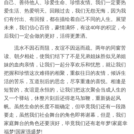
自己、善待他人、珍爱生命、珍惜友情。我们一定要热
爱生活、热爱明天。回顾过去，我们无怨无悔，因为我
们有付出、有回报，都在描绘着自己不同的人生。展望
未来，我们信心百倍，豪情满怀，有这40年的积淀，今
后我们一定会做的更好，活得更萧洒。
流水不因石而阻，友谊不因远而疏。两年的同窗苦
读、朝夕相处，使我们结下了不是兄弟姐妹胜似兄弟姐
妹的血肉亲情，让我们一起分享欢乐和忧愁，就让我们
把握和珍惜这次难得的相聚，重叙往日的友情，倾诉生
活的苦乐，互道别后的思念，尽享重逢的喜悦。相逢是
短暂的，友谊是永恒的，让我们把这次聚会当成人生的
又一个驿站，休整片刻后还得老马加鞭，重新扬起风
帆。虽然生命的长度不能确定，但毕竟我们还有一段路
要走，虽然我们社会舞台的角色即将谢幕，但是，我们
家庭舞台的角色还要演好，毕竟我们还有老年梦!家庭幸
福梦!国家强盛梦!