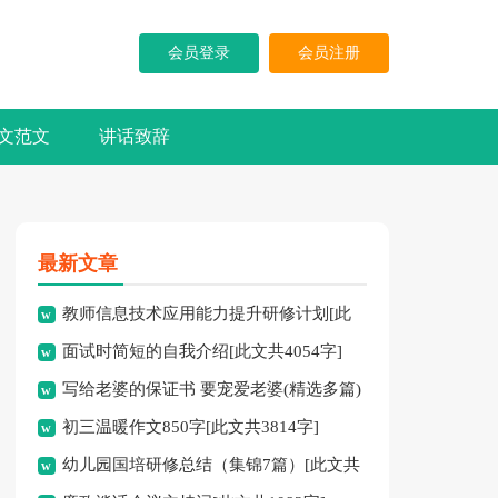
会员登录
会员注册
文范文
讲话致辞
最新文章
教师信息技术应用能力提升研修计划[此
面试时简短的自我介绍[此文共4054字]
文共7762字]
写给老婆的保证书 要宠爱老婆(精选多篇)
初三温暖作文850字[此文共3814字]
[此文共3120字]
幼儿园国培研修总结（集锦7篇）[此文共