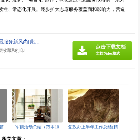
专业化”服务、“项目化”运作，争取通过志愿服务取得的一系列
持续性、常态化开展。逐步扩大志愿服务覆盖面和影响力，营造
《探索志愿服务新机制 引领志愿服务新风尚[此文共2271字].doc》
点击下载文档
方便收藏和打印
文档为doc格式
篇
军训活动总结（范本10
党政办上半年工作总结(精
篇）[此文共11787字]
选多篇)[此文共6806字]
】相关文章：