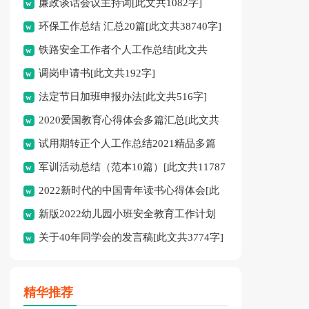
廉政谈话会议主持词[此文共1082字]
6803字]
环保工作总结 汇总20篇[此文共38740字]
铁路安全工作者个人工作总结[此文共
调岗申请书[此文共192字]
1369字]
法定节日加班申报办法[此文共516字]
2020爱国教育心得体会多篇汇总[此文共
试用期转正个人工作总结2021精品多篇
6128字]
军训活动总结（范本10篇）[此文共11787
[此文共5550字]
2022新时代的中国青年读书心得体会[此
字]
新版2022幼儿园小班安全教育工作计划
文共4162字]
关于40年同学会的发言稿[此文共3774字]
[此文共7652字]
精华推荐