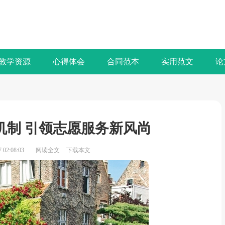
教学资源
心得体会
合同范本
实用范文
论
机制 引领志愿服务新风尚
02:08:03
阅读全文
下载本文