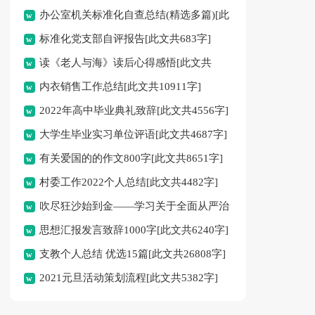
办公室机关标准化自查总结(精选多篇)[此
标准化党支部自评报告[此文共683字]
文共7650字]
读《老人与海》读后心得感悟[此文共
内衣销售工作总结[此文共10911字]
3123字]
2022年高中毕业典礼致辞[此文共4556字]
大学生毕业实习单位评语[此文共4687字]
有关爱国的的作文800字[此文共8651字]
村委工作2022个人总结[此文共4482字]
吹尽狂沙始到金——学习关于全面从严治
思想汇报发言致辞1000字[此文共6240字]
党的重要论述心得体会[此文共2785字]
支教个人总结 优选15篇[此文共26808字]
2021元旦活动策划流程[此文共5382字]