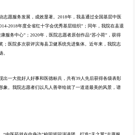
志愿服务发展，成效显著。2018年，我县通过全国基层中医
014-2018年度全省红十字会优秀基层组织”；同年，我院在县退
服务中心”；2020年，医院志愿者原创作品“苏小荷”，获得
奖；医院多次获评滨海县卫健系统先进集体。近年来，我院志
扬。
现出一大批好人好事和医德标兵，共有39人先后获得各级表彰
形象。我院志愿者们以凡人善举绘就了一道道最美的风景，谱
“中医药就在你身边”校园巡回演讲团、打造“天之翼”志愿服