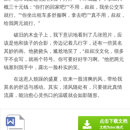
概三十元钱：“你打的回家吧!”“不用，叔叔，我坐公交车
就行。”“你坐出租车多舒服啊，拿去吧!”“真不用，叔叔，
给我两元就行。”
破旧的木盒子上，我下意识地看到了几张照片，应
该是他和孩子的合影，旁边记着几行字，还有一些莫名
其妙的画。他挠挠头，尴尬地笑了，“叔叔没文化，很多
字不会写，就画个符号。你可要好好学习啊。”他把两元
钱塞到我手中，露出一脸朴实的笑。
在这惹人烦躁的盛夏，吹来一股清爽的风，带给我
莫名的舒适与感动。其实，清风随处有，只要彼此真情
流露，能治愈心灵伤口的温暖就会如影随形。
点击下载文档
文档为doc格式