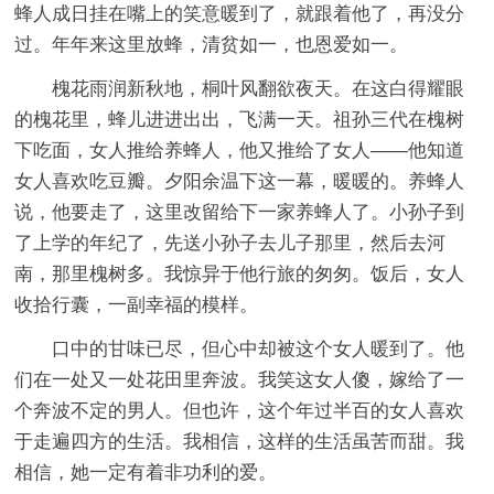
蜂人成日挂在嘴上的笑意暖到了，就跟着他了，再没分
过。年年来这里放蜂，清贫如一，也恩爱如一。
槐花雨润新秋地，桐叶风翻欲夜天。在这白得耀眼
的槐花里，蜂儿进进出出，飞满一天。祖孙三代在槐树
下吃面，女人推给养蜂人，他又推给了女人——他知道
女人喜欢吃豆瓣。夕阳余温下这一幕，暖暖的。养蜂人
说，他要走了，这里改留给下一家养蜂人了。小孙子到
了上学的年纪了，先送小孙子去儿子那里，然后去河
南，那里槐树多。我惊异于他行旅的匆匆。饭后，女人
收拾行囊，一副幸福的模样。
口中的甘味已尽，但心中却被这个女人暖到了。他
们在一处又一处花田里奔波。我笑这女人傻，嫁给了一
个奔波不定的男人。但也许，这个年过半百的女人喜欢
于走遍四方的生活。我相信，这样的生活虽苦而甜。我
相信，她一定有着非功利的爱。