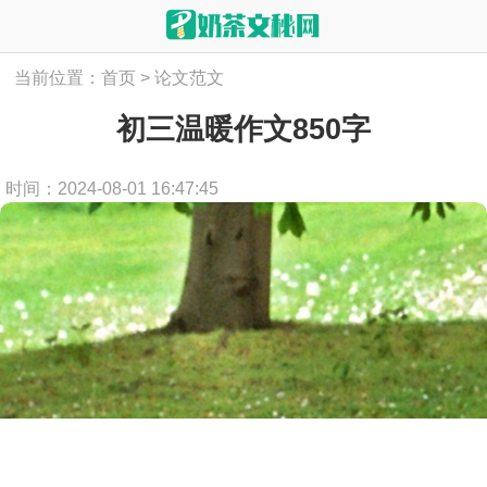
当前位置：
首页
>
论文范文
初三温暖作文850字
时间：2024-08-01 16:47:45