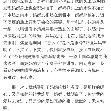
这时我向左转去，是妈妈把雨伞撑在了我的头上!这时我
发现妈妈身上也全都淋湿了，妈妈额头上的水珠不知是
汗水还是雨水，妈妈发梢还在滴着水，妈妈那被岁月留
下痕迹的脸上露出了会心的笑容。那一刹那，我的鼻头
一酸，眼睛也看不清妈妈那张熟悉的面容了。我感到一
抹温热划过我的脸颊，妈妈见到，用左手慌乱地替我抹
去眼泪，焦急地询问：“怎么了?是不是很冷?都怪妈妈来
晚了，不哭了，不哭了，快回家换衣服，换了衣服就不
冷了!”然后妈妈拉着我向车站走去，一路上雨伞总是向我
这边歪，而妈妈的大半个身子都在淋雨。回到家后，我
看到妈妈的嘴唇都冻紫了，心里很不是滋味，有愧疚，
有难过，有心疼。
那一次，我感受到了妈妈给我的温暖，是那样的暖
心，又是如此的让我难受。妈妈，我明白了，你对我的
爱从未变过，只是你的爱如寂静的夜，默默的，无人知
晓。