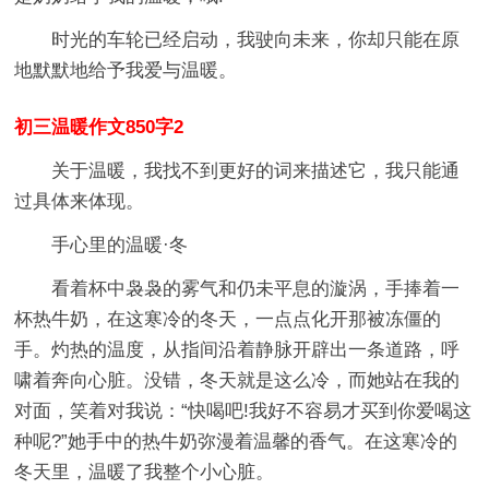
时光的车轮已经启动，我驶向未来，你却只能在原
地默默地给予我爱与温暖。
初三温暖作文850字2
关于温暖，我找不到更好的词来描述它，我只能通
过具体来体现。
手心里的温暖·冬
看着杯中袅袅的雾气和仍未平息的漩涡，手捧着一
杯热牛奶，在这寒冷的冬天，一点点化开那被冻僵的
手。灼热的温度，从指间沿着静脉开辟出一条道路，呼
啸着奔向心脏。没错，冬天就是这么冷，而她站在我的
对面，笑着对我说：“快喝吧!我好不容易才买到你爱喝这
种呢?”她手中的热牛奶弥漫着温馨的香气。在这寒冷的
冬天里，温暖了我整个小心脏。