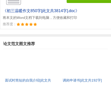
《初三温暖作文850字[此文共3814字].doc》
将本文的Word文档下载到电脑，方便收藏和打印
推荐度：
论文范文图文推荐
面试时简短的自我介绍[此文共
调岗申请书[此文共192字]
4054字]