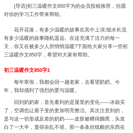
[导语]
初三温暖作文850字
为的会员投稿推荐，但愿
对你的学习工作带来帮助。
花开花落，有多少温暖的故事在其中上演;细水长流
有多少温暖的故事随机遥远。在这充满了活力的每一
天，你又在被多少人所悄悄温暖?下面给大家分享一些初
三温暖作文850字，希望对大家有帮助。
初三温暖作文850字1
每年寒假，我都会回一趟老家，去看望奶奶。今
年，我却感到了强烈的爱与温暖。
回到奶奶家，首先看到的是屋里的变化——冰箱买
了，空调也让屋子变的更加明亮整洁。其次注意到的，
是与这一切形成反差的奶奶——皮肤被晒得黝黑，头发
白了一大半，显得杂乱不堪。那一条条丝线般的东西在