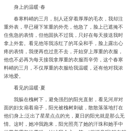
身上的温暖·春
春寒料峭的三月，别人还穿着厚厚的毛衣，我却注
重外表，早已褪下笨重的外壳，他急了，脸上已遮掩不
住焦急的表情，但他固执不过我，只好在每天接送我时
拿上外套。看见他等我冻红了的耳朵和手，脸上露出心
疼的表情，我便再也过意不去，开始穿上厚重的衣服，
他也不必再为每天接我拿厚重的衣服而辛劳，这个春寒
料峭的三月，不仅厚重的衣服给我温暖，还有他对我浓
浓地爱。
看见的温暖·夏
我躲在槐树下，避免强烈的阳光直射，看见河岸对
面的妇女扇着扇子，阳光被槐树刺破，散散落落地打在
他们身上;泛出了星星点点的光，夏日的阳光就是那么无
情。这时，她冲我跑来，阳光照亮了她的汗珠和她手中