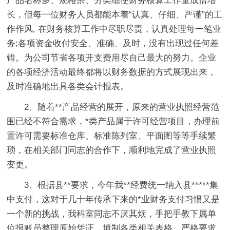
产品名称多、规格杂、分类细使财务核算工作量成倍增
长，但每一位财务人员都能本着“认真、仔细、严谨”的工
作作风, 在财务核算工作中尽职尽责，认真处理每一笔业
务;各项资金收付安全、准确、及时，没有出现过任何差
错。为公司节省各项开支费用尽自己最大的努力。企业
的各项经济活动最终都将以财务数据的方式展现出来，
及时准确地出具各类会计报表。
2、随着**产品经营的展开，原来的营业执照经营范
围已经不符合需求，*类产品属于许可经营项目，办理前
置许可需要标准仓库、标准陈列室、平面图等等手续繁
琐，在相关部门同志的合作下，顺利地完成了营业执照
变更。
3、根据县**要求，今年我**经费统一纳入县*****集
中支付，这对于几十年传承下来的*业财务支付习惯又是
一个新的挑战，我科室同志不厌其烦，手把手教下属单
位报账员整理原始凭证、填制各类相关表格，严格要求