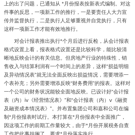
上的出了问题，已通知从 *月份报表按新表式编制。对这
件事的反思，一项新工作的推行，一是要责任人大力宣
传并监督执行，二是执行人足够重视并自觉执行，只有
这样一项新工作才能有效地推行。
对会计报表推出执行*个月后进行反检，从会计报表
格式设置上看，报表格式设置还是比较科学，能比较清
晰地反映会计的有关信息。但房地产行业的特殊性，销
售收入与结算利润有一个时间上的差异，这样“损益明细
及异动情况表”就无法全面反映出损益情况，需要增添一
个表补充；另外需要增添反映“财务费用”的报表。这样对
一个公司的财务状况能较全面地反映。已设计好“会计报
表（内）ⅳ《经营情况表》”和“会计报表（内）ⅴ《融资
及融资成本情况表》”。并布置集团公司和嘉和公司在编
制*月份报表时试行。本打算在*月份报表中全面推广，
因这项工作的前期工作量较大，由于*月份开展税务自查
工作把此事担搁了，要求*月份落实执行。