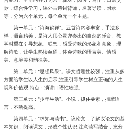
合能力。全册内容分为六个板块：阅读，写作，口语交
际，综合性学习，课外古诗词背诵，名著导读，附录
等，分为六个单元，每个单元一个主题。
第一单元：“诗海徜徉”。五首诗内容丰富，手法多
样，语言精美，是诗人用心灵弹奏出的自然的乐音。教
学时重在引导想象、联想，感受诗歌的形象和意象，理
解诗歌，让学生熟读至诵，体会诗歌的语言美、情感
美、意境美和韵律美。
第二单元：“思想风采”。课文哲理性较强，注重从多
方面给学生以人生的启示;注重引导学生树立正确的人生
观和价值观;特点：演讲口语性较强。
第三单元：“少年生活”。小说，抓住要素，揣摩语
言，不断提高。
第四单元：“求知与读书”。议论文，了解议论文的基
本知识，阅读课文，形成个性认识;注意读写结合，充分