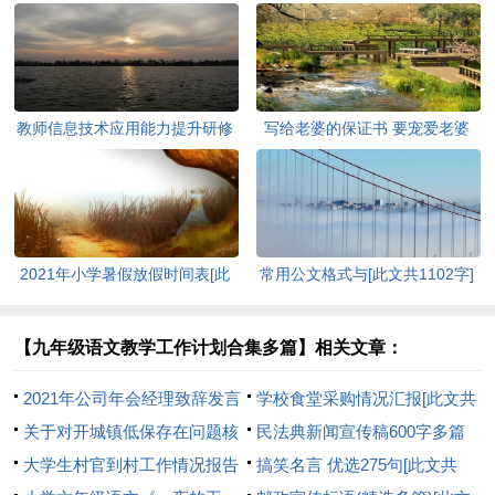
教师信息技术应用能力提升研修
写给老婆的保证书 要宠爱老婆
计划[此文共7762字]
(精选多篇)[此文共3120字]
2021年小学暑假放假时间表[此
常用公文格式与[此文共1102字]
文共986字]
【九年级语文教学工作计划合集多篇】相关文章：
2021年公司年会经理致辞发言
学校食堂采购情况汇报[此文共
稿[此文共5572字]
关于对开城镇低保存在问题核
412字]
民法典新闻宣传稿600字多篇
查整改情况的报告[此文共992
大学生村官到村工作情况报告
【汇总】[此文共3031字]
搞笑名言 优选275句[此文共