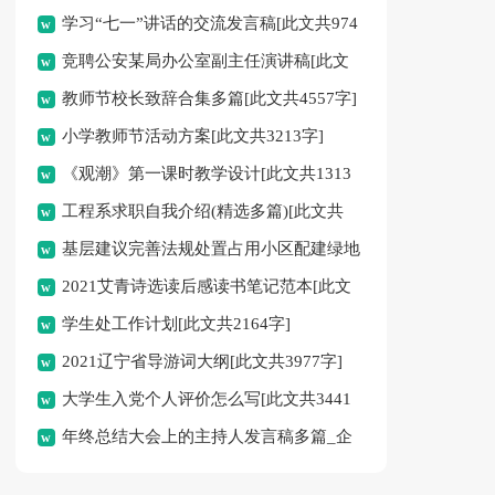
学习“七一”讲话的交流发言稿[此文共974
竞聘公安某局办公室副主任演讲稿[此文
字]
教师节校长致辞合集多篇[此文共4557字]
共10051字]
小学教师节活动方案[此文共3213字]
《观潮》第一课时教学设计[此文共1313
工程系求职自我介绍(精选多篇)[此文共
字]
基层建议完善法规处置占用小区配建绿地
1926字]
2021艾青诗选读后感读书笔记范本[此文
问题[此文共887字]
学生处工作计划[此文共2164字]
共3145字]
2021辽宁省导游词大纲[此文共3977字]
大学生入党个人评价怎么写[此文共3441
年终总结大会上的主持人发言稿多篇_企
字]
业年终主持稿[此文共4156字]