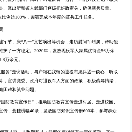
会、派出所和镇人武部门逐级把好政审关，确保新兵质量。
生比例达100%，圆满完成本年度的征兵工作任务。
局
建军节、庆“八一”文艺演出等机会，走访慰问军烈属，帮助他
护了一方稳定。2020年，发放现役军人家属优待金56万余
.8万余元。
三服务”走访活动，与户籍在我镇的退役志愿兵逐一谈心，听取
算，宣讲党委、政府对退役军人方面的政策，积极疏导情绪，
庭困难和就业问题。
“国防教育宣传日”，推动国防教育宣传走进村居、走进校园、
传，悬挂横幅40条，发放国防知识宣传册600本，参与群众