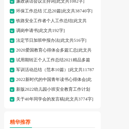
廉政谈话会议主持词[此文共1082字]
6803字]
环保工作总结 汇总20篇[此文共38740字]
铁路安全工作者个人工作总结[此文共
调岗申请书[此文共192字]
1369字]
法定节日加班申报办法[此文共516字]
2020爱国教育心得体会多篇汇总[此文共
试用期转正个人工作总结2021精品多篇
6128字]
军训活动总结（范本10篇）[此文共11787
[此文共5550字]
2022新时代的中国青年读书心得体会[此
字]
新版2022幼儿园小班安全教育工作计划
文共4162字]
关于40年同学会的发言稿[此文共3774字]
[此文共7652字]
精华推荐