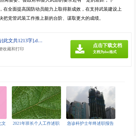
，但离县委、县政府和县人武部的要求还有一定的差距，下一
，在全面提高国防动员能力上取得新成效，在支持武装建设上
决把党管武装工作推上新的台阶、谋取更大的成绩。
《2021年党管武装工作述职报告[此文共1213字].doc》
点击下载文档
方便收藏和打印
文档为doc格式
此文
2021年班长个人工作述职
急诊科护士年终述职报告
报告多篇[此文共5615字]
[此文共7142字]
：