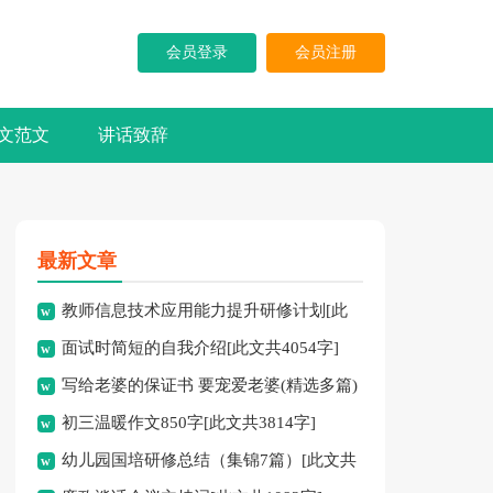
会员登录
会员注册
文范文
讲话致辞
最新文章
教师信息技术应用能力提升研修计划[此
面试时简短的自我介绍[此文共4054字]
文共7762字]
写给老婆的保证书 要宠爱老婆(精选多篇)
初三温暖作文850字[此文共3814字]
[此文共3120字]
幼儿园国培研修总结（集锦7篇）[此文共