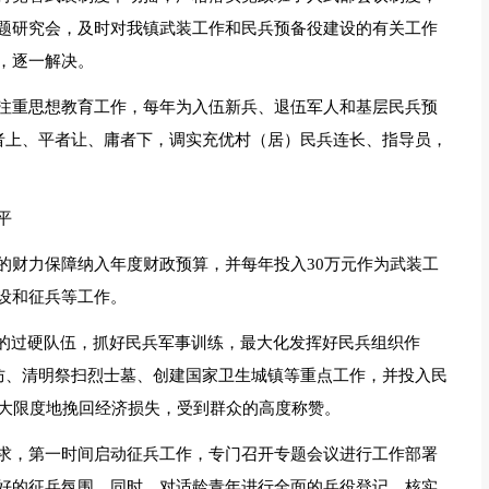
题研究会，及时对我镇武装工作和民兵预备役建设的有关工作
，逐一解决。
注重思想教育工作，每年为入伍新兵、退伍军人和基层民兵预
能者上、平者让、庸者下，调实充优村（居）民兵连长、指导员，
平
的财力保障纳入年度财政预算，并每年投入30万元作为武装工
设和征兵等工作。
”的过硬队伍，抓好民兵军事训练，最大化发挥好民兵组织作
巡防、清明祭扫烈士墓、创建国家卫生城镇等重点工作，并投入民
最大限度地挽回经济损失，受到群众的高度称赞。
求，第一时间启动征兵工作，专门召开专题会议进行工作部署
好的征兵氛围。同时，对适龄青年进行全面的兵役登记，核实