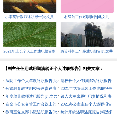
小学英语教师述职报告[此文共
村综治工作述职报告[此文共
5203字]
4515字]
2021年班长个人工作述职报告多
急诊科护士年终述职报告[此文共
篇[此文共5615字]
7142字]
【副主任任期试用期满转正个人述职报告】相关文章：
法院工作个人年度述职报告[此
副校长个人任职情况述职报告
文共10884字]
分管教育教学副校长述责述廉
[此文共888字]
2021年党管武装工作述职报告
报告[此文共2334字]
年度幼儿教师述职报告[此文共
[此文共1213字]
镇人大主席履行职责情况和廉
6739字]
在全市公安交管工作会议上的
洁从政情况述职述廉[此文共
2021办公室主任个人述职报告
述职报告[此文共2577字]
教研室党支部书记述职报告[此
2036字]
多篇[此文共10896字]
统计系统述职述廉报告(精选多